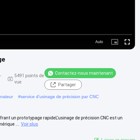
Auto
Picture-
Fullscre
in-
Picture
ge
Contactez-nous maintenant
-
5491 points de
vue
Partager
inateur
#
service d'usinage de précision par CNC
ffrant un prototypage rapideL'usinage de précision CNC est un
rique ....
Voir plus
Laissez un message