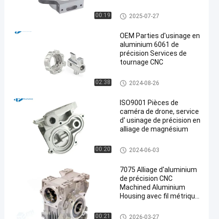
usinage de précision de comm
00:19
2025-07-27
ande numérique par ordinateu
r
OEM Parties d'usinage en
aluminium 6061 de
précision Services de
tournage CNC
en
usinage de précision de comm
02:38
2024-08-26
ande numérique par ordinateu
r
ISO9001 Pièces de
caméra de drone, service
d' usinage de précision en
alliage de magnésium
usinage de précision de comm
00:20
2024-06-03
ande numérique par ordinateu
r
7075 Alliage d'aluminium
de précision CNC
Machined Aluminium
Housing avec fil métrique
fournissant une
excellente durabilité pour
usinage de précision de comm
00:21
2026-03-27