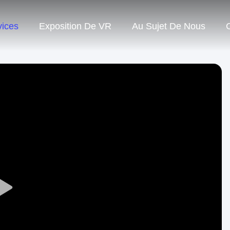
vices
Exposition De VR
Au Sujet De Nous
Play
Video