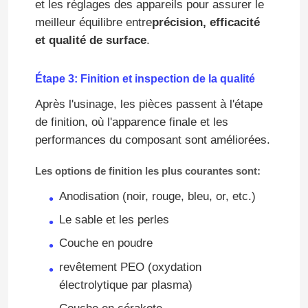
et les réglages des appareils pour assurer le
meilleur équilibre entre
précision, efficacité
usinage de précision de commande numérique par ord
et qualité de surface
.
Étape 3: Finition et inspection de la qualité
Services de usinage de commande numérique par ordin
Après l'usinage, les pièces passent à l'étape
de finition, où l'apparence finale et les
Machinerie de précision au magnésium
performances du composant sont améliorées.
usinage titanique de commande numérique par ordina
Les options de finition les plus courantes sont:
Anodisation (noir, rouge, bleu, or, etc.)
Usinage de commande numérique par ordinateur de b
Le sable et les perles
Couche en poudre
service de tôlerie
revêtement PEO (oxydation
électrolytique par plasma)
Service de fraisage de commande numérique par ordi