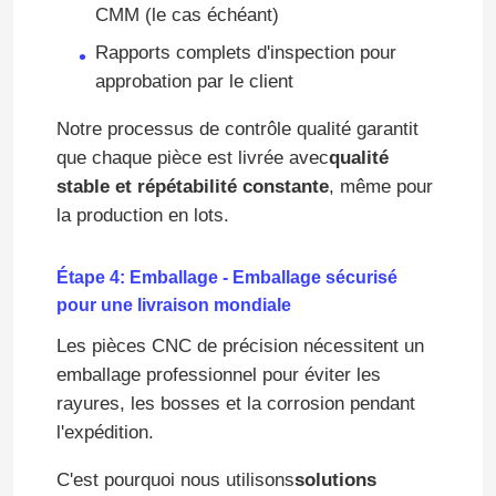
CMM (le cas échéant)
Services d'extrusion de l'aluminium
Rapports complets d'inspection pour
approbation par le client
Services d'électroérosion à fil
Notre processus de contrôle qualité garantit
que chaque pièce est livrée avec
qualité
stable et répétabilité constante
, même pour
Services de traitement de surface
la production en lots.
Service d'assemblage mécanique
Étape 4: Emballage - Emballage sécurisé
pour une livraison mondiale
Les pièces CNC de précision nécessitent un
emballage professionnel pour éviter les
rayures, les bosses et la corrosion pendant
l'expédition.
C'est pourquoi nous utilisons
solutions