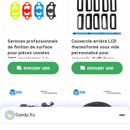
Services professionnels
Couvercle arrière LCD
de finition de surface
thermoformé sous vide
pour pièces usinées
personnalisé pour
CNC résistantes à la
appareils d'affichage
corrosion, à l'usure et
électronique
envoyer une
envoyer une
aux couleurs
d'anodisation
demande
demande
personnalisées
Sandy.Xu