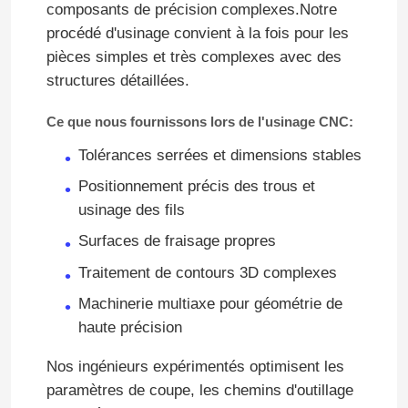
composants de précision complexes.Notre
procédé d'usinage convient à la fois pour les
Au sujet de nous
pièces simples et très complexes avec des
structures détaillées.
Visite d'usine
Ce que nous fournissons lors de l'usinage CNC:
Tolérances serrées et dimensions stables
Contrôle de qualité
Positionnement précis des trous et
usinage des fils
Contactez-nous
Surfaces de fraisage propres
Traitement de contours 3D complexes
Nouvelles
Machinerie multiaxe pour géométrie de
haute précision
Cas
Nos ingénieurs expérimentés optimisent les
paramètres de coupe, les chemins d'outillage
Demandez une citation