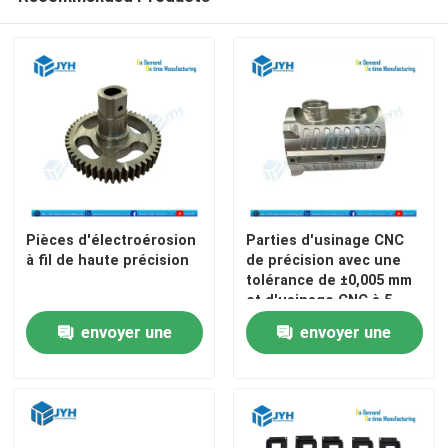
Pièces d'électroérosion
Parties d'usinage CNC
à fil de haute précision
de précision avec une
tolérance de ±0,005 mm
et d'usinage CNC à 5
axes pour les
envoyer une
envoyer une
applications
aérospatiales
demande
demande