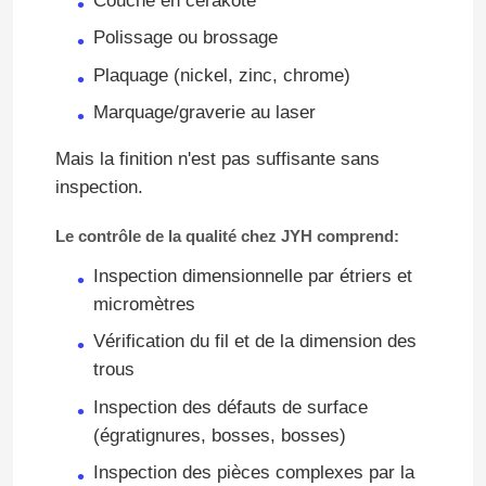
Couche en cérakote
Polissage ou brossage
Services d'usinage CNC 5 axes
Plaquage (nickel, zinc, chrome)
Marquage/graverie au laser
service en plastique de moulage par injection
Mais la finition n'est pas suffisante sans
inspection.
Service de rotation de commande numérique par ordin
Le contrôle de la qualité chez JYH comprend:
Le service de moulage mécanique sous pression
Inspection dimensionnelle par étriers et
micromètres
Coulée sous vide Prototypage rapide
Vérification du fil et de la dimension des
trous
Services d'impression 3D personnalisés
Inspection des défauts de surface
(égratignures, bosses, bosses)
Fabrication de moules sur mesure
Inspection des pièces complexes par la