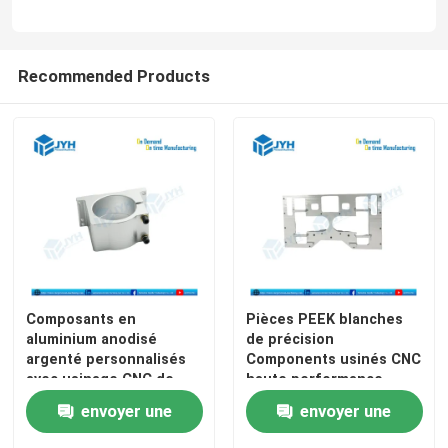
usinage de précision de commande numérique par ord
Recommended Products
Services de usinage de commande numérique par ordin
Machinerie de précision au magnésium
usinage titanique de commande numérique par ordina
Usinage de commande numérique par ordinateur de b
Composants en
Pièces PEEK blanches
aluminium anodisé
de précision
argenté personnalisés
Components usinés CNC
service de tôlerie
avec usinage CNC de
haute performance
haute précision pour la
envoyer une
envoyer une
résistance à la corrosion
Service de fraisage de commande numérique par ordi