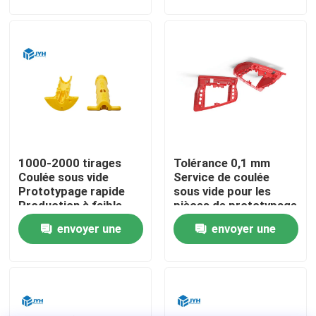
demande
demande
Au sujet de nous
Visite d'usine
Contrôle de qualité
1000-2000 tirages
Tolérance 0,1 mm
Contactez-nous
Coulée sous vide
Service de coulée
Prototypage rapide
sous vide pour les
Production à faible
pièces de prototypage
Nouvelles
volume
personnalisées
envoyer une
envoyer une
demande
demande
Cas
Demandez une citation