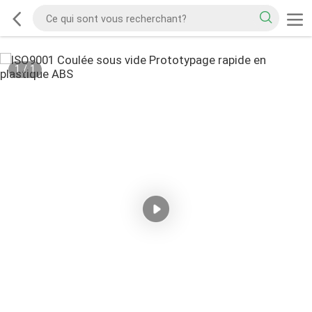
1
/
1