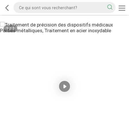
1
/
1