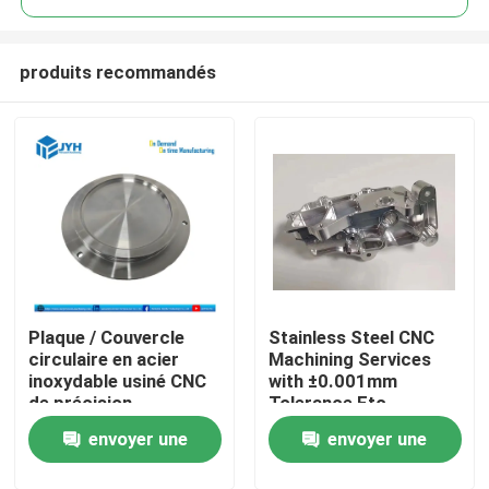
produits recommandés
Plaque / Couvercle
Stainless Steel CNC
Maison
circulaire en acier
Machining Services
inoxydable usiné CNC
with ±0.001mm
de précision
Tolerance Etc.
Services
Customizable
envoyer une
envoyer une
Packaging
Exposition de VR
demande
demande