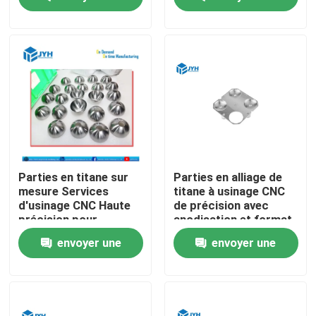
corrosion
demande
demande
Au sujet de nous
Visite d'usine
Contrôle de qualité
Contactez-nous
Parties en titane sur
Parties en alliage de
mesure Services
titane à usinage CNC
d'usinage CNC Haute
de précision avec
Nouvelles
précision pour
anodisation et format
l'industrie automobile
de dessin STL
envoyer une
envoyer une
Cas
demande
demande
Demandez une citation