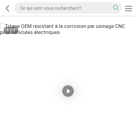
1
/
1