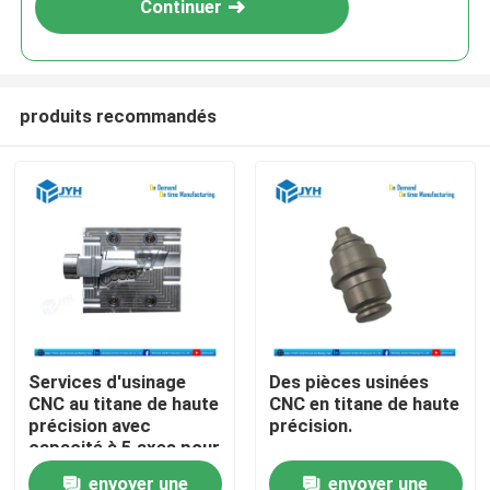
Continuer
produits recommandés
Maison
Services d'usinage
Des pièces usinées
CNC au titane de haute
CNC en titane de haute
Services
précision avec
précision.
capacité à 5 axes pour
pièces résistantes à la
envoyer une
envoyer une
Exposition de VR