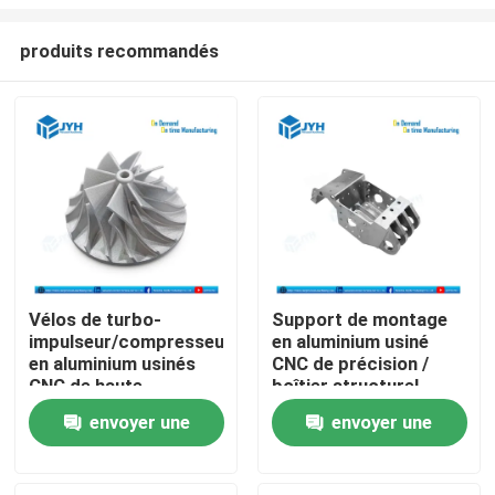
produits recommandés
Vélos de turbo-
Support de montage
impulseur/compresseur
en aluminium usiné
Maison
en aluminium usinés
CNC de précision /
CNC de haute
boîtier structurel
précision
Services
envoyer une
envoyer une
demande
demande
Exposition de VR