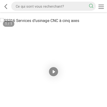
1
/
1