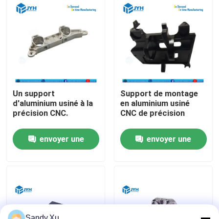
Au sujet de nous
Visite d'usine
Contrôle de qualité
Un support
Support de montage
d'aluminium usiné à la
en aluminium usiné
précision CNC.
CNC de précision
Contactez-nous
envoyer une
envoyer une
Nouvelles
demande
demande
Cas
Demandez une citation
Sandy.Xu