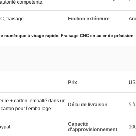
l'autorité compétente.
C, fraisage
Finition extérieure:
Ano
,
 numérique à virage rapide
Fraisage CNC en acier de précision
Prix
US
ieure + carton, emballé dans un
Délai de livraison
5 à
 carton pour l'emballage
Capacité
aypal
100
d'approvisionnement