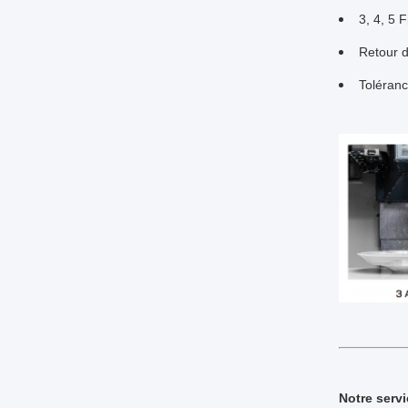
3, 4, 5 
Retour d
Toléranc
Notre serv