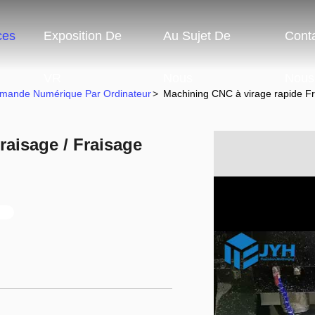
ces
Exposition De
Au Sujet De
Cont
VR
Nous
Nous
mmande Numérique Par Ordinateur
>
Machining CNC à virage rapide Fr
raisage / Fraisage