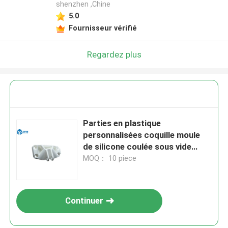
shenzhen ,Chine
5.0
Fournisseur vérifié
Regardez plus
Parties en plastique
personnalisées coquille moule
de silicone coulée sous vide
prototypage rapide
MOQ： 10 piece
Continuer