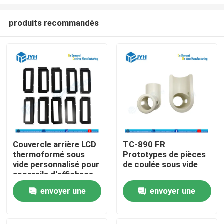
produits recommandés
Couvercle arrière LCD
TC-890 FR
thermoformé sous
Prototypes de pièces
Maison
vide personnalisé pour
de coulée sous vide
appareils d'affichage
électronique
Services
envoyer une
envoyer une
demande
demande
Exposition de VR