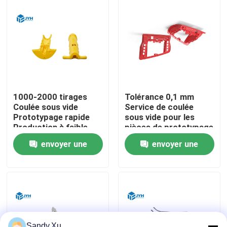
Au sujet de nous
Visite d'usine
Contrôle de qualité
1000-2000 tirages
Tolérance 0,1 mm
Coulée sous vide
Service de coulée
Prototypage rapide
sous vide pour les
Contactez-nous
Production à faible
pièces de prototypage
volume
personnalisées
envoyer une
envoyer une
Nouvelles
demande
demande
Cas
Demandez une citation
Sandy.Xu