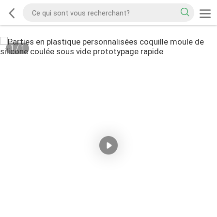
1
/
1