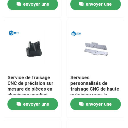
haute qualité
envoyer une
envoyer une
demande
demande
Service de fraisage
Services
CNC de précision sur
personnalisés de
mesure de pièces en
fraisage CNC de haute
Maison
aluminium anodisé
précision pour le
traitement de pièces
envoyer une
envoyer une
métalliques en
Services
aluminium
demande
demande
Exposition de VR