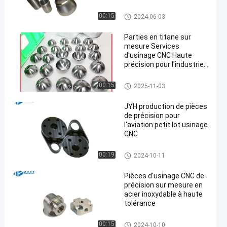
usinage titanique de comman
00:15
2024-06-03
de numérique par ordinateur
Parties en titane sur
mesure Services
d'usinage CNC Haute
précision pour l'industrie
en
automobile
usinage titanique de comman
00:15
2025-11-03
de numérique par ordinateur
JYH production de pièces
de précision pour
l'aviation petit lot usinage
CNC
Usinage de commande numér
00:19
2024-10-11
ique par ordinateur de bas vol
ume
Pièces d'usinage CNC de
précision sur mesure en
acier inoxydable à haute
tolérance
Services de usinage de comm
00:15
2024-10-10