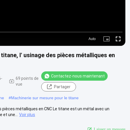
Auto
Picture-
Fullscre
in-
Picture
titane, l' usinage des pièces métalliques en
Contactez-nous maintenant
6-
69 points de
vue
Partager
ane
#
Machinerie sur mesure pour le titane
des pièces métalliques en CNC Le titane est un métal avec un
 et une...
Voir plus
Laissez un message