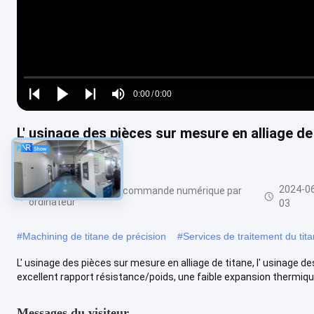
Loaded
:
0%
0:00
/
0:00
Play
Play
Play
Mute
Current
Duration
next
next
L' usinage des pièces sur mesure en alliage de 
Time
CNC
2024-0
usinage titanique de commande numérique par
ordinateur
03
#
Machining de titane de précision
#
Services de traitement du tit
L' usinage des pièces sur mesure en alliage de titane, l' usinage 
excellent rapport résistance/poids, une faible expansion thermique
Messages du visiteur