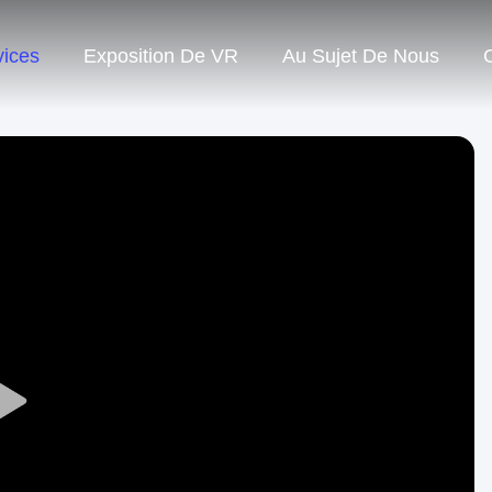
vices
Exposition De VR
Au Sujet De Nous
Play
Video