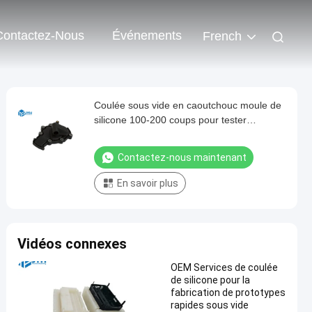
Contactez-Nous
Événements
French
Coulée sous vide en caoutchouc moule de
silicone 100-200 coups pour tester
l'ajustement
Contactez-nous maintenant
En savoir plus
Vidéos connexes
OEM Services de coulée
de silicone pour la
fabrication de prototypes
rapides sous vide