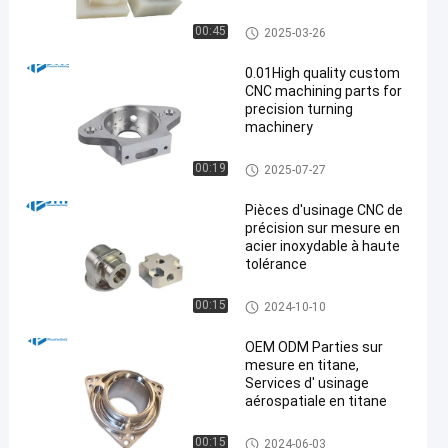
Coulée sous vide Prototypage
00:45
2025-03-26
rapide
0.01High quality custom
CNC machining parts for
precision turning
machinery
usinage de précision de comm
00:19
2025-07-27
ande numérique par ordinateu
r
Pièces d'usinage CNC de
précision sur mesure en
acier inoxydable à haute
tolérance
Services de usinage de comm
00:15
2024-10-10
ande numérique par ordinateu
r d'acier inoxydable
OEM ODM Parties sur
mesure en titane,
Services d' usinage
aérospatiale en titane
usinage titanique de comman
00:15
2024-06-03