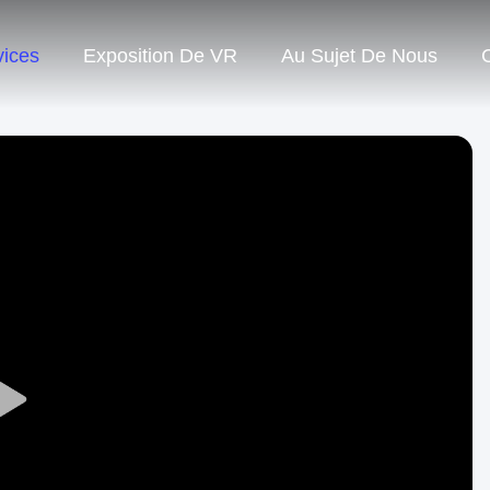
vices
Exposition De VR
Au Sujet De Nous
Play
Video