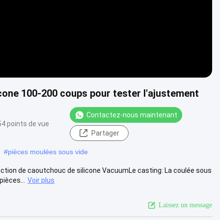
cone 100-200 coups pour tester l'ajustement
Contactez-nous maintenant
54 points de vue
Partager
#
pièces moulées sous vide
jection de caoutchouc de silicone VacuumLe casting: La coulée sous
ièces...
Voir plus
Laissez un message