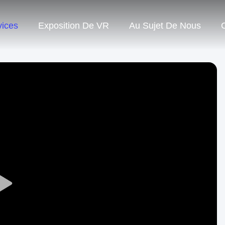
vices
Exposition De VR
Au Sujet De Nous
Play
Video