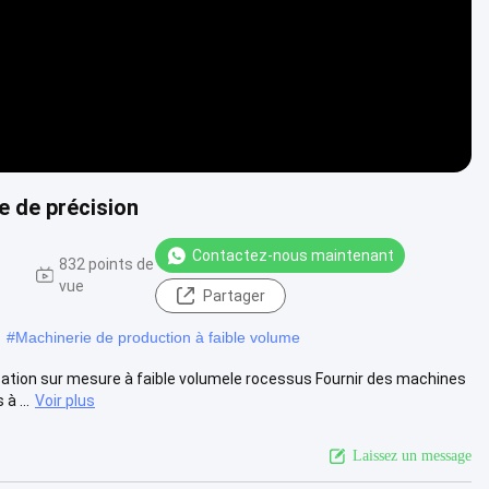
e de précision
Contactez-nous maintenant
832 points de
vue
Partager
#
Machinerie de production à faible volume
ication sur mesure à faible volumele rocessus Fournir des machines
à ...
Voir plus
Laissez un message