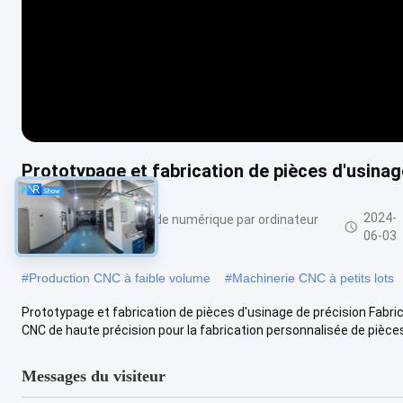
Prototypage et fabrication de pièces d'usinag
2024-
Usinage de commande numérique par ordinateur
de bas volume
06-03
#
Production CNC à faible volume
#
Machinerie CNC à petits lots
Prototypage et fabrication de pièces d'usinage de précision Fabr
CNC de haute précision pour la fabrication personnalisée de pièces 
Messages du visiteur