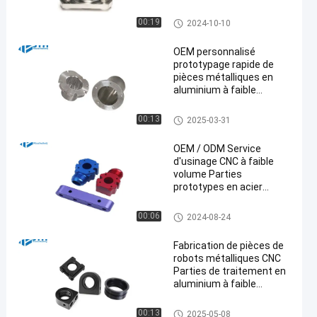
surface personnalisée
Usinage de commande numér
00:19
2024-10-10
ique par ordinateur de bas vol
ume
OEM personnalisé
prototypage rapide de
pièces métalliques en
aluminium à faible
volume
Usinage de commande numér
00:13
2025-03-31
ique par ordinateur de bas vol
ume
OEM / ODM Service
d'usinage CNC à faible
volume Parties
prototypes en acier
inoxydable
Usinage de commande numér
00:06
2024-08-24
ique par ordinateur de bas vol
ume
Fabrication de pièces de
robots métalliques CNC
Parties de traitement en
aluminium à faible
volume
Usinage de commande numér
00:13
2025-05-08