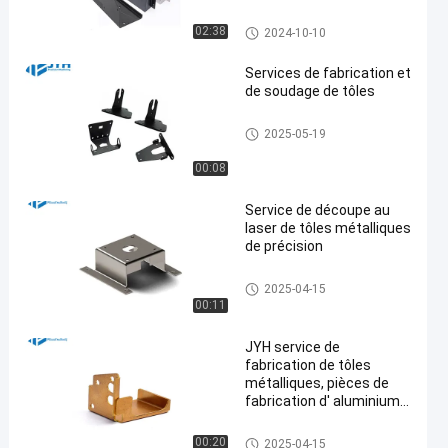
précision
service de tôlerie
02:38
2024-10-10
Services de fabrication et
de soudage de tôles
service de tôlerie
2025-05-19
00:08
Service de découpe au
laser de tôles métalliques
de précision
service de tôlerie
2025-04-15
00:11
JYH service de
fabrication de tôles
métalliques, pièces de
fabrication d' aluminium
de précision
service de tôlerie
00:20
2025-04-15