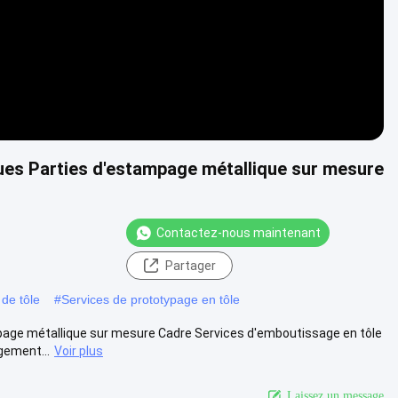
ques Parties d'estampage métallique sur mesure
Contactez-nous maintenant
Partager
 de tôle
#
Services de prototypage en tôle
mpage métallique sur mesure Cadre Services d'emboutissage en tôle
gement...
Voir plus
Laissez un message