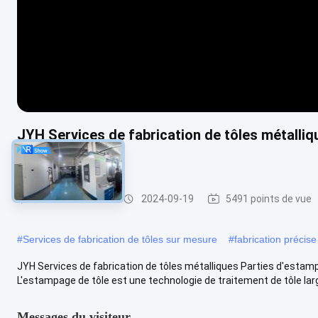
JYH Services de fabrication de tôles métalli
Cadre
service de tôlerie
2024-09-19
5491 points de vue
#
Services de fabrication de tôles sur mesure
#
fabrication précise
JYH Services de fabrication de tôles métalliques Parties d'esta
L'estampage de tôle est une technologie de traitement de tôle lar
Messages du visiteur