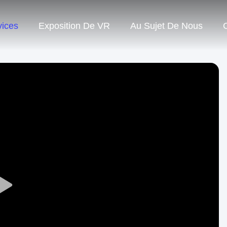
vices
Exposition De VR
Au Sujet De Nous
Play
Video