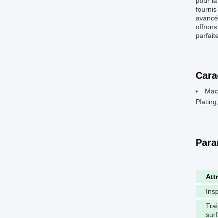
pour la
fournis
avancés
offrons
parfait
Cara
Mach
Plating
Para
Att
Ins
Tra
sur