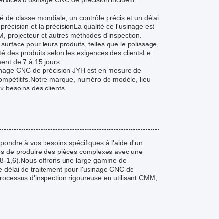
 services d'usinage CNC de précision incluent
 de classe mondiale, un contrôle précis et un délai
écision et la précisionLa qualité de l'usinage est
, projecteur et autres méthodes d'inspection.
surface pour leurs produits, telles que le polissage,
té des produits selon les exigences des clientsLe
ent de 7 à 15 jours.
sinage CNC de précision JYH est en mesure de
 compétitifs.Notre marque, numéro de modèle, lieu
x besoins des clients.
pondre à vos besoins spécifiques.à l'aide d'un
les de produire des pièces complexes avec une
 0,8-1,6).Nous offrons une large gamme de
Le délai de traitement pour l'usinage CNC de
 processus d'inspection rigoureuse en utilisant CMM,