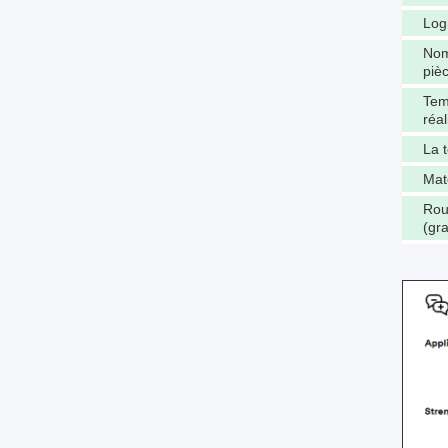
Logi
Nom
piè
Tem
réal
La 
Mat
Rou
(gr