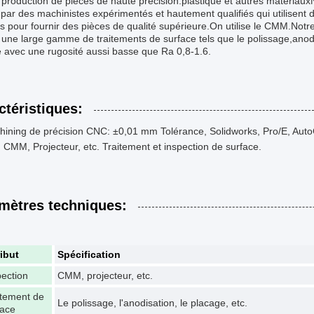
 production de pièces de haute précision.plastique et autres matériau
 par des machinistes expérimentés et hautement qualifiés qui utilisen
 pour fournir des pièces de qualité supérieure.On utilise le CMM.Notre 
 une large gamme de traitements de surface tels que le polissage,anodis
e avec une rugosité aussi basse que Ra 0,8-1.6.
ctéristiques:
ining de précision CNC: ±0,01 mm Tolérance, Solidworks, Pro/E, Auto
, CMM, Projecteur, etc. Traitement et inspection de surface.
mètres techniques:
ribut
Spécification
pection
CMM, projecteur, etc.
itement de
Le polissage, l'anodisation, le placage, etc.
face