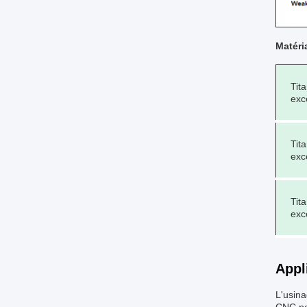
Matéri
Tit
exce
Tit
exc
Tit
exc
Appl
L'usina