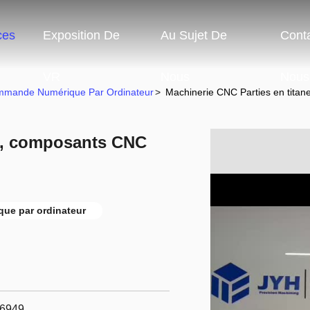
ces
Exposition De
Au Sujet De
Cont
VR
Nous
Nous
ommande Numérique Par Ordinateur
>
Machinerie CNC Parties en titan
ne, composants CNC
ue par ordinateur
16949