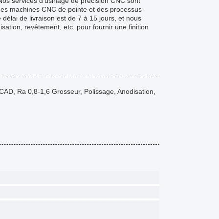
xNos services d'usinage de précision CNC sont
t des machines CNC de pointe et des processus
délai de livraison est de 7 à 15 jours, et nous
ation, revêtement, etc. pour fournir une finition
CAD, Ra 0,8-1,6 Grosseur, Polissage, Anodisation,