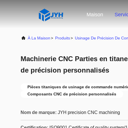
Maison
Servi
À La Maison
>
Produits
>
Usinage De Précision De C
Machinerie CNC Parties en tita
de précision personnalisés
Pièces titaniques de usinage de commande numériq
Composants CNC de précision personnalisés
Nom de marque:
JYH precision CNC machining
Certification:
ISO9001 Certificate of quality system/