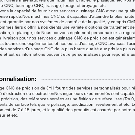
r divers matériaux tels que l'aluminium, l'acier, le plastique, etc.Nos
ge CNC, tournage CNC, fraisage, forage et broyage, etc.
ons la capacité de fournir des services d'usinage CNC avec une qualité
nse rapide.Nos machines CNC sont capables d'atteindre la plus haute pr
nt garantie par nos systèmes de contrôle de la qualité, y compris CMM
mmes fiers d'offrir à nos clients une variété d'options de traitement de 
sation, le placage, etc.Nous pouvons également personnaliser la rugosi
e livraison pour nos services d'usinage CNC de précision est généralem
os techniciens expérimentés et nos outils d'usinage CNC avancés, l'u
 des services d'usinage CNC de la plus haute qualité aux prix les plus
ne et autres informations peuvent être personnalisées pour répondre au
onnalisation:
ge CNC de précision de JYH fournit des services personnalisés pour ré
é d'extraction ou d'extractionNos ingénieurs expérimentés sont capab
précision, des tolérances serrées et une finition de surface lisse (Ra
ents de surface tels que le polissage, anodisation, revêtement et etc. 
on est de 7 à 15 jours, et la qualité des produits est assurée par notre
eur et etc.