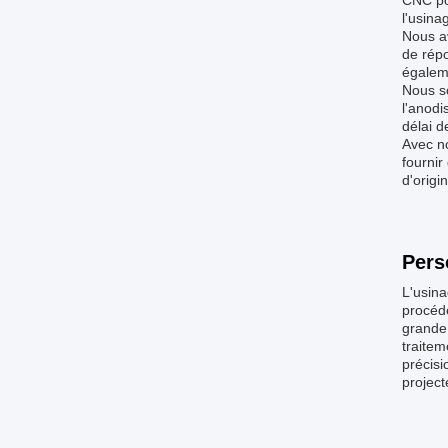
CNC pou
l'usina
Nous av
de répo
égaleme
Nous so
l'anodi
délai d
Avec n
fournir
d'origi
Pers
L'usina
procéd
grande 
traitem
précisi
project