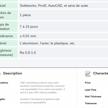
ciel
Solidworks, Pro/E, AutoCAD, et ainsi de suite.
bre de
1 pièce
ces
ps de
7 à 15 jours
isation
tolérance
± 0,01 mm
ériel
L'aluminium, l'acier, le plastique, etc.
ghness
Ra 0,8-1.6
aisseuse)