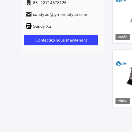
86--13714578126
sandy.xu@jyh-prototype.com
Sandy Xu
Vidéo
Contactez-nous maintenant
Vidéo