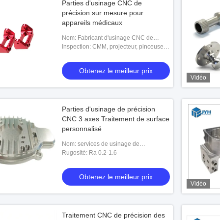
Parties d'usinage CNC de
précision sur mesure pour
appareils médicaux
Nom: Fabricant d'usinage CNC de
précision
Inspection: CMM, projecteur, pinceuse,
etc.
Obtenez le meilleur prix
Vidéo
Parties d'usinage de précision
CNC 3 axes Traitement de surface
personnalisé
Nom: services de usinage de
commande numérique par ordinateur de
Rugosité: Ra 0.2-1.6
précision
Obtenez le meilleur prix
Vidéo
Traitement CNC de précision des