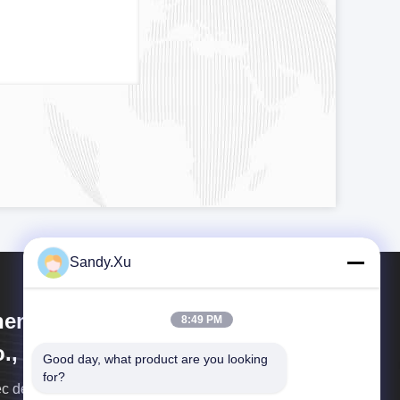
Sandy.Xu
enzhen Jinyihe Technology
8:49 PM
., Ltd.
Good day, what product are you looking 
for?
c de nombreuses années d'expérience dans la