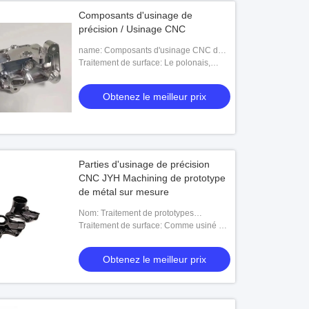
Composants d'usinage de
précision / Usinage CNC
name: Composants d'usinage CNC de
précision
Traitement de surface: Le polonais,
anodisant, plaquant, peut être adapté
aux besoins du client
Obtenez le meilleur prix
Parties d'usinage de précision
CNC JYH Machining de prototype
de métal sur mesure
Nom: Traitement de prototypes
métalliques
Traitement de surface: Comme usiné ou
peut être personnalisé
Obtenez le meilleur prix