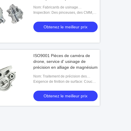
Nom: Fabricants de usinage
aérospatiaux de pièces de commande
Inspection: Des pinceuses, des CMM,
numérique par ordinateur de précision
etc.
Obtenez le meilleur prix
ISO9001 Pièces de caméra de
drone, service d' usinage de
précision en alliage de magnésium
Nom: Traitement de précision des
alliages de magnésium
Exigence de finition de surface: Couche
noire, anodisation, sablage, polissage et
peut être personnalisé
Obtenez le meilleur prix