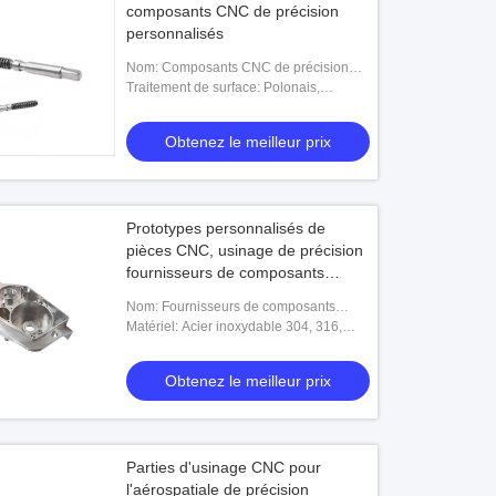
composants CNC de précision
personnalisés
Nom: Composants CNC de précision
Fabricant
Traitement de surface: Polonais,
anodisant, électrodéposition, etc.
Obtenez le meilleur prix
Prototypes personnalisés de
pièces CNC, usinage de précision
fournisseurs de composants
aérospatiaux
Nom: Fournisseurs de composants
aérospatiaux pour l'usinage de
Matériel: Acier inoxydable 304, 316,
précision
aluminium 6061-t6 / P20 acier / laiton,
peut être personnalisé
Obtenez le meilleur prix
Parties d'usinage CNC pour
l'aérospatiale de précision