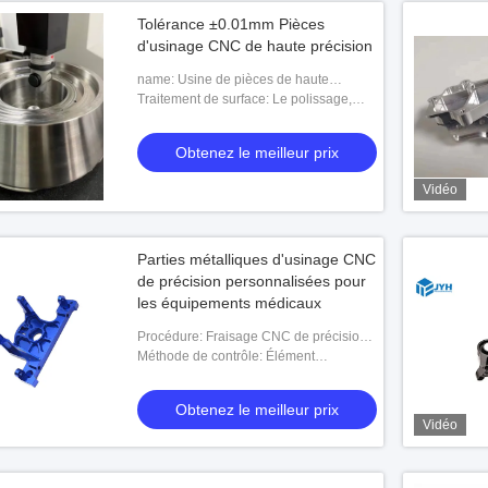
Tolérance ±0.01mm Pièces
d'usinage CNC de haute précision
name: Usine de pièces de haute
précision
Traitement de surface: Le polissage,
l'anodisation, le placage, etc.
Obtenez le meilleur prix
Vidéo
Parties métalliques d'usinage CNC
de précision personnalisées pour
les équipements médicaux
Procédure: Fraisage CNC de précision,
usinage CNC de précision
Méthode de contrôle: Élément
quadratique, Callipers, CMM et ainsi de
suite.
Obtenez le meilleur prix
Vidéo