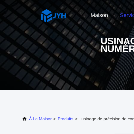
Maison
Servi
USINA
NUMÉR
À La Maison
>
Produits
>
usinage de précision de c