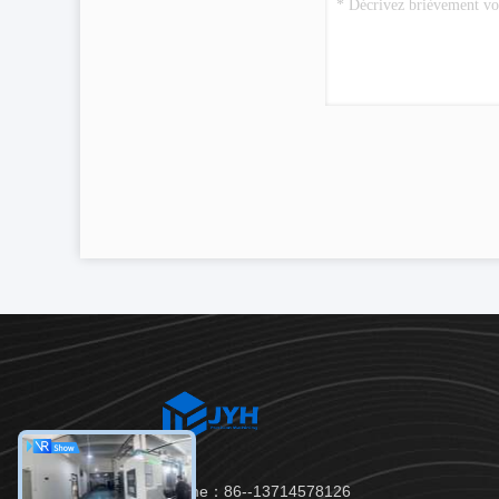
Télégramme：86--13714578126