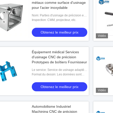
métaux comme surface d'usinage
pour l'acier inoxydable
Nom: Parties d'usinage de précision en
acier inoxydable
Inspection: CMM, projecteur, etc.
Obtenez le meilleur prix
Vidéo
Équipement médical Services
d'usinage CNC de précision
Prototypes de boîtiers Fournisseur
Le service: Service de usinage adapté
aux besoins du client d'OEM \
Format du dessin: Les données sont
commande numérique par ordinateur
fournies en format PDF/X-T/IGS/STP, etc.
Obtenez le meilleur prix
Vidéo
Automobilisme Industriel
Machining CNC de précision