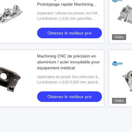
Prototypage rapide Machining
CNC
Inspection: Utilisez les pinces, les CMM,
le projecteur, etc.
La tolérance: ± 0,02 mm, peut être
personnalisé
Obtenez le meilleur prix
Vidéo
Machining CNC de précision en
aluminium / acier inoxydable pour
équipement médical
Application du projet: Des véhicules à
moteur, aérospatial, médical, etc.
La tolérance: ± 0,02-0,002 mm, peut être
personnalisé
Obtenez le meilleur prix
Vidéo