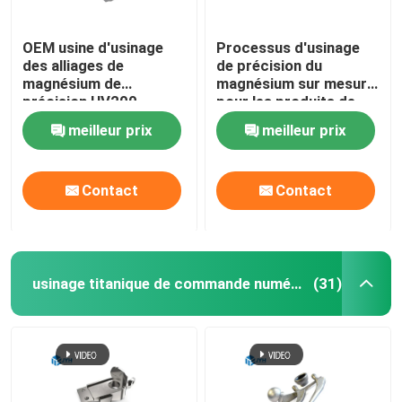
OEM usine d'usinage
Processus d'usinage
des alliages de
de précision du
magnésium de
magnésium sur mesure
précision HV200 -
pour les produits de
HV350
boîtes de vitesses
meilleur prix
meilleur prix
Contact
Contact
usinage titanique de commande numérique par ordinateur
(31)