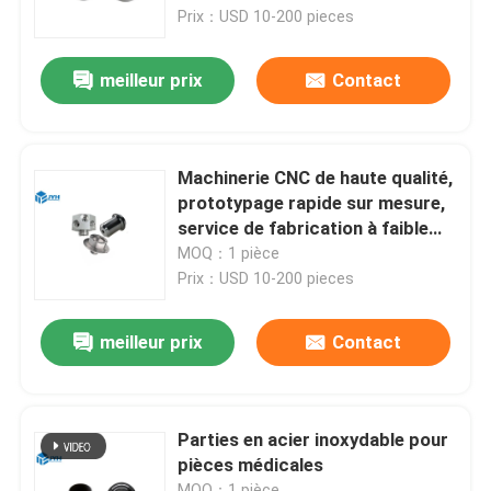
Prix：USD 10-200 pieces
Au sujet de nous
meilleur prix
Contact
Visite d'usine
Machinerie CNC de haute qualité,
Contrôle de qualité
prototypage rapide sur mesure,
service de fabrication à faible
volume
MOQ：1 pièce
Contactez-nous
Prix：USD 10-200 pieces
Nouvelles
meilleur prix
Contact
Cas
Parties en acier inoxydable pour
pièces médicales
Demandez une citation
MOQ：1 pièce