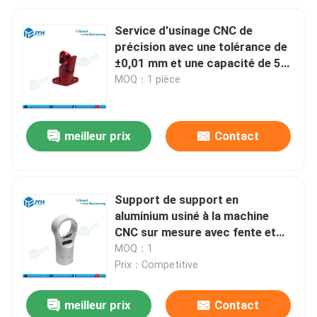
Service d'usinage CNC de
précision avec une tolérance de
±0,01 mm et une capacité de 5
axes pour les composants de
MOQ：1 pièce
qualité aérospatiale
meilleur prix
Contact
Support de support en
aluminium usiné à la machine
CNC sur mesure avec fente et
trous de montage de précision
MOQ：1
Prix：Competitive
meilleur prix
Contact