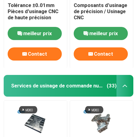
Tolérance ±0.01mm
Composants d'usinage
Pièces d'usinage CNC
de précision / Usinage
Services d'extrusion de l'aluminium
de haute précision
CNC
Services d'électroérosion à fil
meilleur prix
meilleur prix
Services de traitement de surface
Contact
Contact
Service d'assemblage mécanique
Services de usinage de commande numérique par ordinateur d'acier inoxydable
(33)