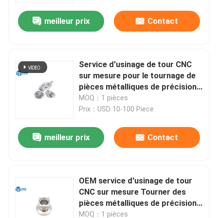
meilleur prix
Contact
Service d'usinage de tour CNC
sur mesure pour le tournage de
pièces métalliques de précision
de fraisage en aluminium
MOQ：1 pièces
Prix：USD 10-100 Piece
meilleur prix
Contact
Maison
OEM service d'usinage de tour
Services
CNC sur mesure Tourner des
pièces métalliques de précision
de fraisage en aluminium
Exposition de VR
MOQ：1 pièces