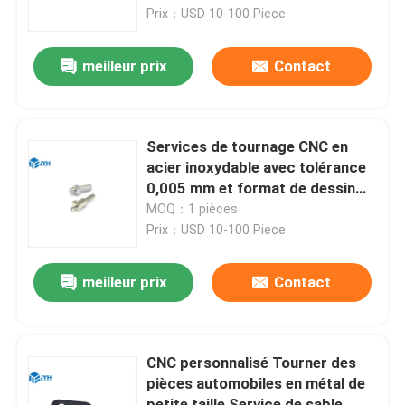
Prix：USD 10-100 Piece
Au sujet de nous
meilleur prix
Contact
Visite d'usine
Services de tournage CNC en
Contrôle de qualité
acier inoxydable avec tolérance
0,005 mm et format de dessin
STEP/IGS
MOQ：1 pièces
Contactez-nous
Prix：USD 10-100 Piece
Nouvelles
meilleur prix
Contact
Cas
CNC personnalisé Tourner des
pièces automobiles en métal de
Demandez une citation
petite taille Service de sable