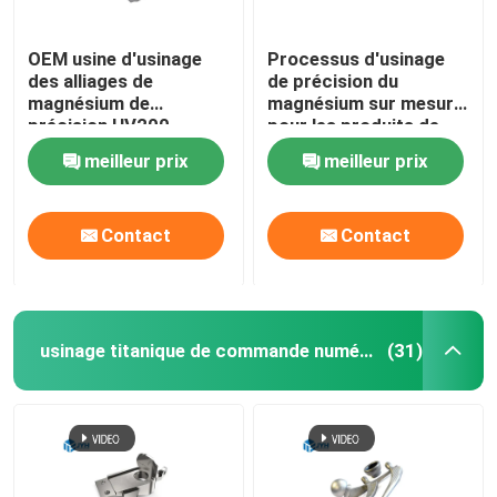
OEM usine d'usinage
Processus d'usinage
des alliages de
de précision du
magnésium de
magnésium sur mesure
précision HV200 -
pour les produits de
HV350
boîtes de vitesses
meilleur prix
meilleur prix
Contact
Contact
usinage titanique de commande numérique par ordinateur
(31)