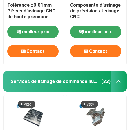
Tolérance ±0.01mm
Composants d'usinage
Pièces d'usinage CNC
de précision / Usinage
Services d'extrusion de l'aluminium
de haute précision
CNC
Services d'électroérosion à fil
meilleur prix
meilleur prix
Services de traitement de surface
Contact
Contact
Service d'assemblage mécanique
Services de usinage de commande numérique par ordinateur d'acier inoxydable
(33)