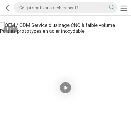
1
/
1