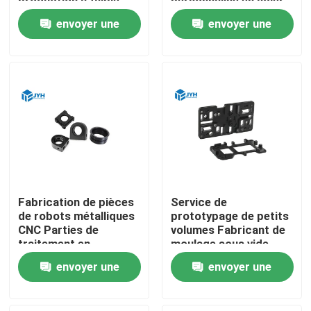
production à faible
personnalisé en acier
volume
inoxydable
envoyer une
envoyer une
Au sujet de nous
demande
demande
Visite d'usine
Contrôle de qualité
Contactez-nous
Fabrication de pièces
Service de
Nouvelles
de robots métalliques
prototypage de petits
CNC Parties de
volumes Fabricant de
traitement en
moulage sous vide
aluminium à faible
Cas
envoyer une
envoyer une
volume
demande
demande
Demandez une citation