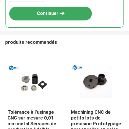
Continuer
produits recommandés
Maison
Services
Tolérance à l'usinage
Machining CNC de
CNC sur mesure 0,01
petits lots de
mm métal Services de
précision Prototypage
Exposition de VR