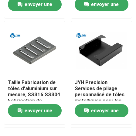
d'aluminium sur
envoyer une
envoyer une
mesure
demande
demande
Au sujet de nous
Visite d'usine
Contrôle de qualité
Contactez-nous
Taille Fabrication de
JYH Precision
tôles d'aluminium sur
Services de pliage
Nouvelles
mesure, SS316 SS304
personnalisé de tôles
Fabrication de
métalliques pour les
boîtiers métalliques
couvercles et les
envoyer une
envoyer une
pièces de base des
Cas
boîtiers en aluminium
demande
demande
Demandez une citation