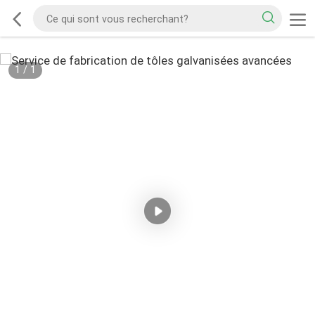
1
/
1