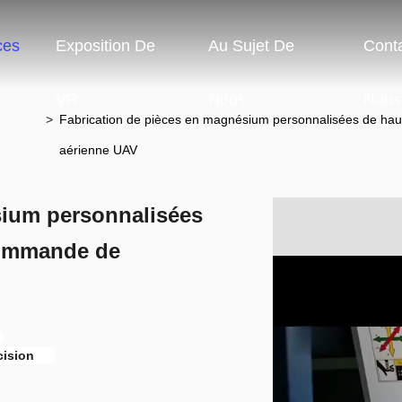
ces
Exposition De
Au Sujet De
Cont
VR
Nous
Nous
>
Fabrication de pièces en magnésium personnalisées de hau
aérienne UAV
sium personnalisées
écommande de
cision