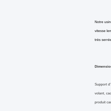
Notre usi
vitesse len
très serrée
Dimension
Support d'
volant, ca
produit car