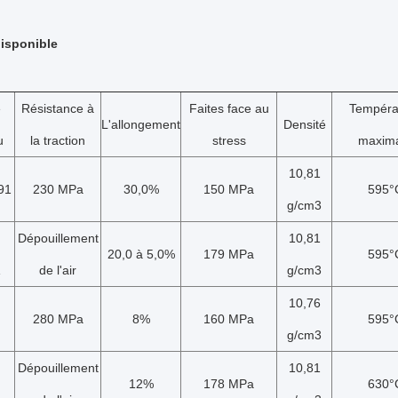
disponible
e
Résistance à
Faites face au
Tempéra
L'allongement
Densité
u
la traction
stress
maxim
10,81
91
230 MPa
30,0%
150 MPa
595°
g/cm3
Dépouillement
10,81
20,0 à 5,0%
179 MPa
595°
de l'air
g/cm3
10,76
280 MPa
8%
160 MPa
595°
g/cm3
Dépouillement
10,81
12%
178 MPa
630°