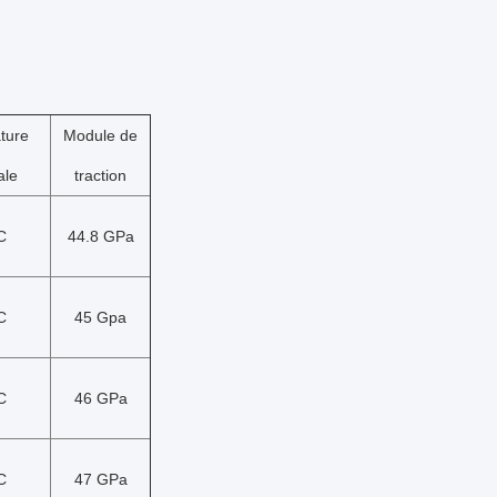
ture
Module de
ale
traction
C
44.8 GPa
C
45 Gpa
C
46 GPa
C
47 GPa