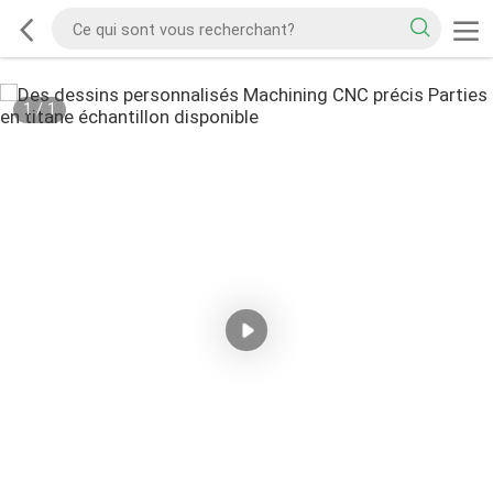
1
/
1