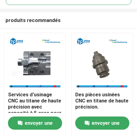
produits recommandés
Services d'usinage
Des pièces usinées
Maison
CNC au titane de haute
CNC en titane de haute
précision avec
précision.
capacité à 5 axes pour
Services
pièces résistantes à la
envoyer une
envoyer une
corrosion
Exposition de VR
demande
demande