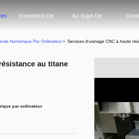
ces
Exposition De
Au Sujet De
Cont
VR
Nous
Nous
nde Numérique Par Ordinateur
>
Services d'usinage CNC à haute rési
ésistance au titane
ique par ordinateur