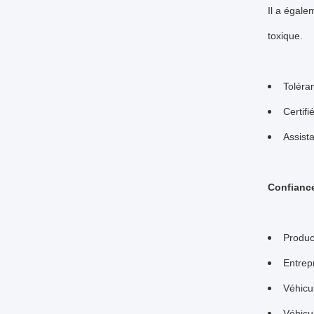
Il a égale
toxique.
Toléra
Certif
Assist
Confiance
Produc
Entrep
Véhicu
Véhicul