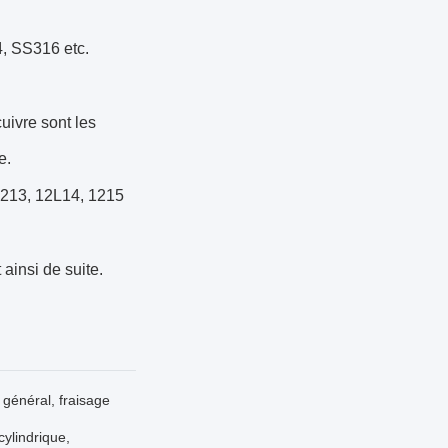
, SS316 etc.
uivre sont les
e.
1213, 12L14, 1215
insi de suite.
général, fraisage
ylindrique,