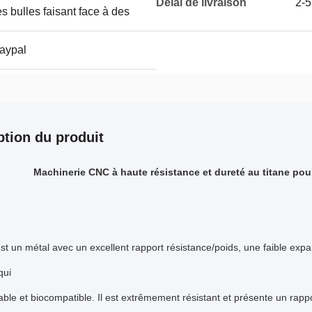
Délai de livraison
2-5
s bulles faisant face à des
Paypal
ption du produit
Machinerie CNC à haute résistance et dureté au titane pou
est un métal avec un excellent rapport résistance/poids, une faible exp
qui
isable et biocompatible. Il est extrêmement résistant et présente un rapp