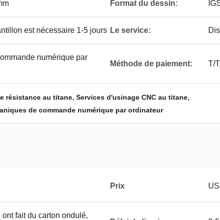
 mm
Format du dessin:
IGS
ntillon est nécessaire 1-5 jours
Le service:
Dis
 commande numérique par
Méthode de paiement:
T/T
,
,
 résistance au titane
Services d'usinage CNC au titane
itaniques de commande numérique par ordinateur
Prix
USD
n ont fait du carton ondulé,