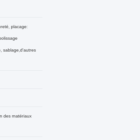
reté, placage:
polissage
e, sablage,d'autres
on des matériaux