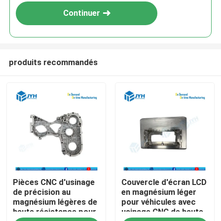
Continuer
produits recommandés
Maison
Pièces CNC d'usinage
Couvercle d'écran LCD
Services
de précision au
en magnésium léger
magnésium légères de
pour véhicules avec
haute résistance pour
usinage CNC de haute
Exposition de VR