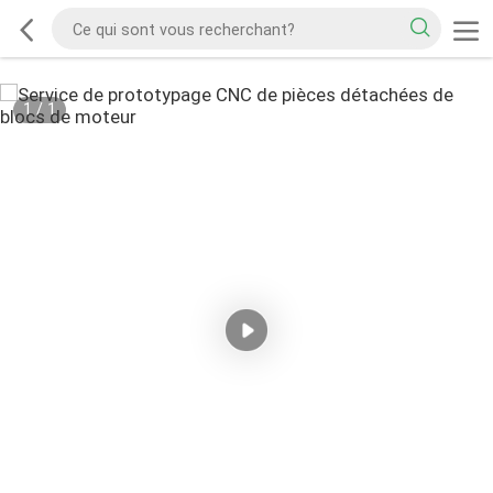
1
/
1