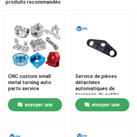
produits recommandés
CNC custom small
Service de pièces
metal turning auto
détachées
parts service
automatiques de
tournage de petits
Maison
métaux sur mesure
envoyer une
envoyer une
CNC
Services
demande
demande
Exposition de VR