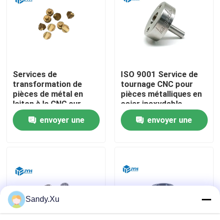
Au sujet de nous
Visite d'usine
Services de
ISO 9001 Service de
transformation de
tournage CNC pour
Contrôle de qualité
pièces de métal en
pièces métalliques en
laiton à la CNC sur
acier inoxydable
mesure avec polissage
envoyer une
envoyer une
Contactez-nous
anodisant
demande
demande
Nouvelles
Cas
Sandy.Xu
Demandez une citation