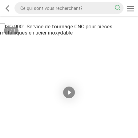
1
/
1