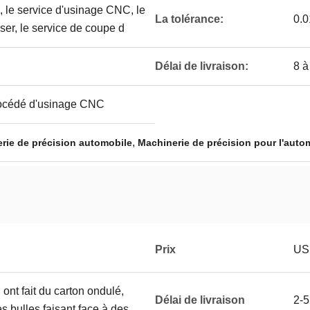
, le service d'usinage CNC, le
La tolérance:
0.0
ser, le service de coupe d
Délai de livraison:
8 à
procédé d'usinage CNC
,
rie de précision automobile
Machinerie de précision pour l'auto
Prix
USD
n ont fait du carton ondulé,
Délai de livraison
2-5
s bulles faisant face à des