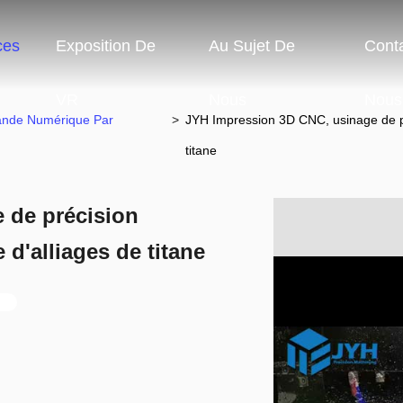
ces
Exposition De
Au Sujet De
Cont
VR
Nous
Nous
ande Numérique Par
>
JYH Impression 3D CNC, usinage de pr
titane
 de précision
 d'alliages de titane