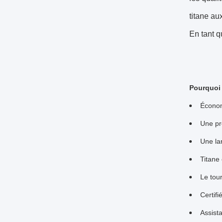
titane au
En tant q
Pourquoi 
Économi
Une pro
Une la
Titane
Le tou
Certif
Assist