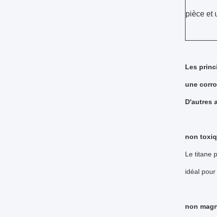
pièce et
Les princ
une corro
D'autres 
non toxi
Le titane 
idéal pour 
non magn