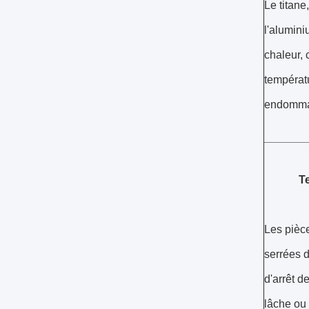
Le titane
l'alumini
chaleur, 
températ
endommage
Te
Les pièce
serrées 
d'arrêt d
lâche ou