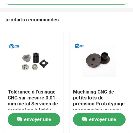
produits recommandés
Tolérance à l'usinage
Machining CNC de
Maison
CNC sur mesure 0,01
petits lots de
mm métal Services de
précision Prototypage
production à faible
personnalisé en acier
Services
volume
inoxydable
envoyer une
envoyer une
Exposition de VR
demande
demande