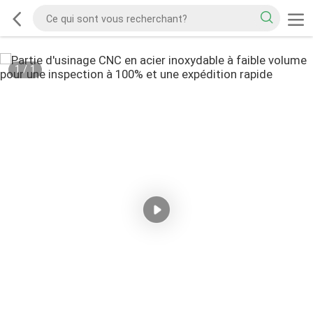
1
/
1