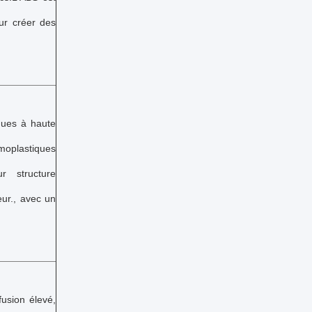
ur créer des
ques à haute
oplastiques
r structure
eur., avec un
usion élevé,