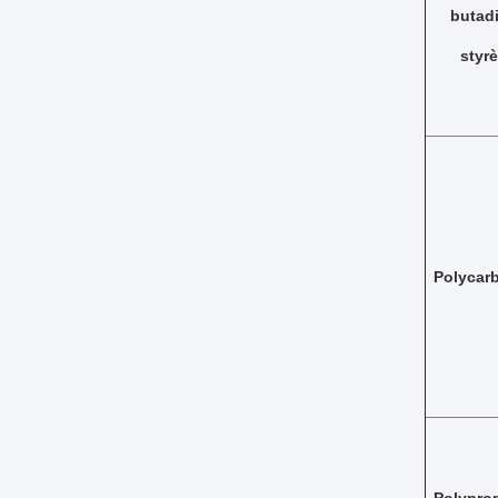
butad
styr
Polycar