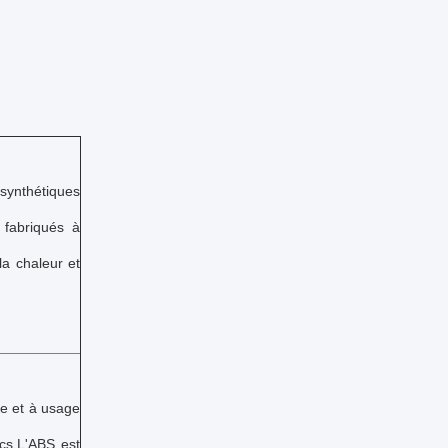
synthétiques
fabriqués à
la chaleur et
ce et à usage
ocs.L'ABS est