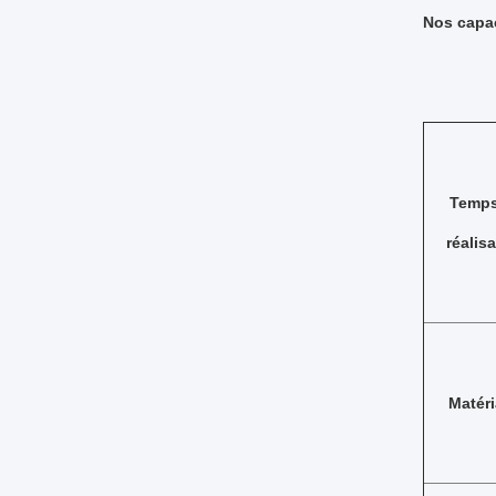
Nos capac
Temps
réalis
Matér