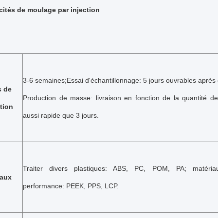
ités de moulage par injection
3-6 semaines;Essai d'échantillonnage: 5 jours ouvrables après 
 de
Production de masse: livraison en fonction de la quantité 
ation
aussi rapide que 3 jours.
Traiter divers plastiques: ABS, PC, POM, PA; matéri
iaux
performance: PEEK, PPS, LCP.