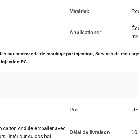
Matériel:
Pou
Équ
Applications:
mé
,
aites sur commande de moulage par injection
Services de moulag
 injection PC
Prix
USD
en carton ondulé,emballer avec
Délai de livraison
10 
rs l'intérieur ou des boî