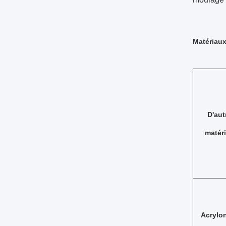
Matériaux
D'aut
matér
Acrylon