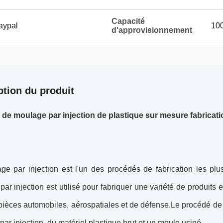
Capacité
aypal
100
d'approvisionnement
ption du produit
s de moulage par injection de plastique sur mesure fabricat
ge par injection est l'un des procédés de fabrication les plu
ar injection est utilisé pour fabriquer une variété de produits 
pièces automobiles, aérospatiales et de défense.Le procédé de
ar injection, du matériel plastique brut et un moule usiné.