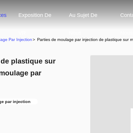
ces
Exposition De
Au Sujet De
Cont
VR
Nous
Nous
age Par Injection
>
Parties de moulage par injection de plastique sur 
 de plastique sur
 moulage par
e par injection