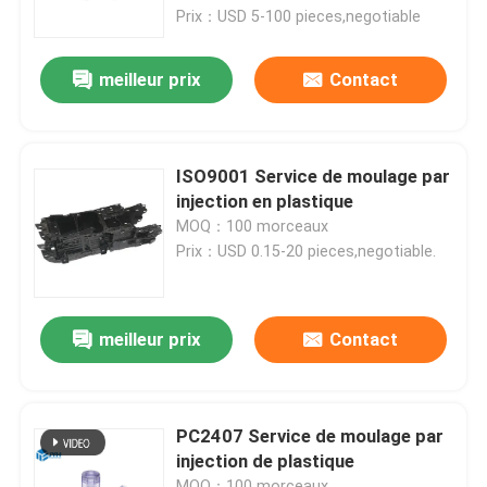
Prix：USD 5-100 pieces,negotiable
Au sujet de nous
meilleur prix
Contact
Visite d'usine
ISO9001 Service de moulage par
Contrôle de qualité
injection en plastique
MOQ：100 morceaux
Prix：USD 0.15-20 pieces,negotiable.
Contactez-nous
Nouvelles
meilleur prix
Contact
Cas
PC2407 Service de moulage par
injection de plastique
Demandez une citation
MOQ：100 morceaux