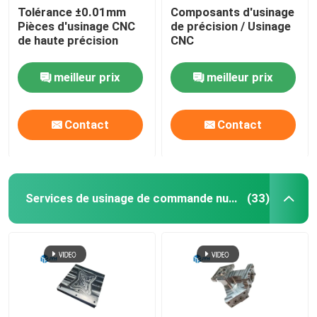
Tolérance ±0.01mm
Composants d'usinage
Pièces d'usinage CNC
de précision / Usinage
Services d'extrusion de l'aluminium
de haute précision
CNC
Services d'électroérosion à fil
meilleur prix
meilleur prix
Services de traitement de surface
Contact
Contact
Service d'assemblage mécanique
Services de usinage de commande numérique par ordinateur d'acier inoxydable
(33)