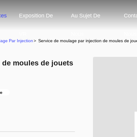
ces
Exposition De
Au Sujet De
Cont
VR
Nous
Nous
age Par Injection
>
Service de moulage par injection de moules de joue
n de moules de jouets
re