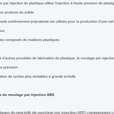
 par injection de plastique utilise l'injection à haute pression de pla
ur produire du solide
ode extrêmement polyvalente est utilisée pour la production d'une varié
aux.
des composés de matières plastiques.
d'autres procédés de fabrication de plastique, le moulage par injecti
e précision
itation de sorties plus rentables à grande échelle.
s du moulage par injection ABS
tages du procédé de moulage par injection ABS comprennent un