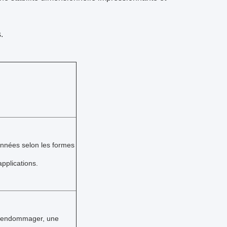
.
onnées selon les formes
applications.
ns endommager, une