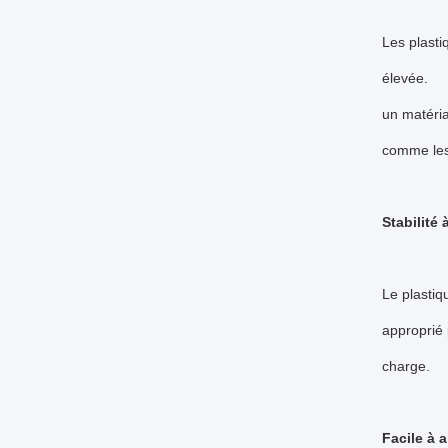
Les plasti
élevée.
un matéria
comme les 
Stabilité
Le plastiq
approprié 
charge.
Facile à 