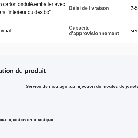
en carton ondulé,emballer avec
Délai de livraison
2-5
rs l'intérieur ou des boî
Capacité
aypal
sem
d'approvisionnement
ption du produit
Service de moulage par injection de moules de jouet
ar injection en plastique