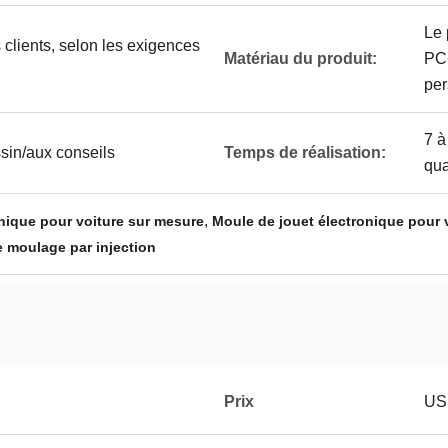
Le 
 clients, selon les exigences
Matériau du produit:
PC+
per
7 à
in/aux conseils
Temps de réalisation:
qua
,
nique pour voiture sur mesure
Moule de jouet électronique pour 
e moulage par injection
Prix
USD