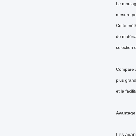
Le moulage
mesure po
Cette méth
de matéri
sélection 
Comparé à 
plus grand
et la facil
Avantage
Les avan