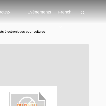
actez-
Événements
French
ts électroniques pour voitures