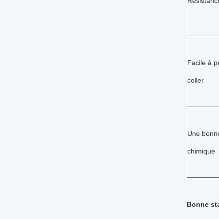
Résistanc
Facile à p
coller
Une bonne
chimique
Bonne sta