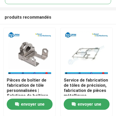
produits recommandés
Pièces de boîtier de
Service de fabrication
Maison
fabrication de tôle
de tôles de précision,
personnalisées |
fabrication de pièces
Solutions de boîtiers
métalliques
Services
métalliques de
personnalisées.
envoyer une
envoyer une
précision
Exposition de VR
demande
demande