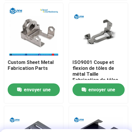
Au sujet de nous
Visite d'usine
Contrôle de qualité
Custom Sheet Metal
ISO9001 Coupe et
Fabrication Parts
flexion de tôles de
Contactez-nous
métal Taille
Fabrication de tôles
d'aluminium sur
envoyer une
envoyer une
Nouvelles
mesure
demande
demande
Cas
Demandez une citation