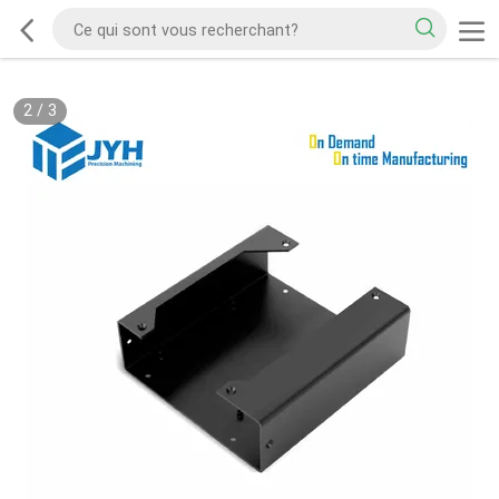
2
/
3