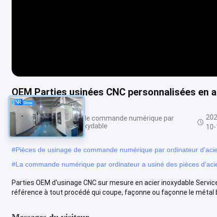
OEM Parties usinées CNC personnalisées en a
202
Services de usinage de commande numérique par
ordinateur d'acier inoxydable
10-
#
Pièces de usinage de commande numérique par ordinateur d'acie
#
La commande numérique par ordinateur a usiné des pièces d'aci
Parties OEM d'usinage CNC sur mesure en acier inoxydable Service
référence à tout procédé qui coupe, façonne ou façonne le métal b
Messages du visiteur