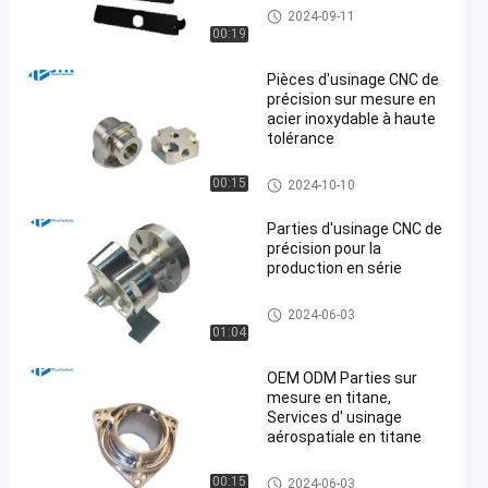
Services de usinage de comm
2024-09-11
ande numérique par ordinateu
00:19
r d'acier inoxydable
Pièces d'usinage CNC de
précision sur mesure en
acier inoxydable à haute
tolérance
Services de usinage de comm
00:15
2024-10-10
ande numérique par ordinateu
r d'acier inoxydable
Parties d'usinage CNC de
précision pour la
production en série
Services de usinage de comm
2024-06-03
ande numérique par ordinateu
01:04
r d'acier inoxydable
OEM ODM Parties sur
mesure en titane,
Services d' usinage
aérospatiale en titane
usinage titanique de comman
00:15
2024-06-03