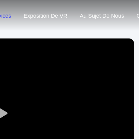
vices
Exposition De VR
Au Sujet De Nous
Play
Video