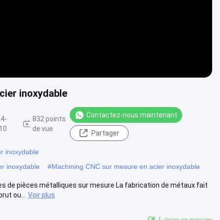
cier inoxydable
Contactez-nous maintenant
4-
832 points
10
de vue
Partager
r inoxydable
er inoxydable
#
Machining CNC sur mesure en acier inoxydable
s de pièces métalliques sur mesure La fabrication de métaux fait
rut ou...
Voir plus
Laissez un message