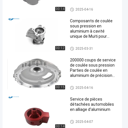
Le service de moulage mécani
00:14
2025-04-16
que sous pression
Composants de coulée
sous pression en
aluminium à cavité
unique de Muiti pour
moules de véhicules
Le service de moulage mécani
00:12
2025-03-31
que sous pression
200000 coups de service
de coulée sous pression
Parties de coulée en
aluminium de précision
0,02 mm
Le service de moulage mécani
00:15
2025-04-16
que sous pression
Service de pièces
détachées automobiles
en alliage d'aluminium
Le service de moulage mécani
2025-04-07
que sous pression
00:14