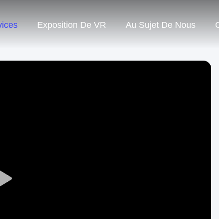
vices
Exposition De VR
Au Sujet De Nous
Play
Video