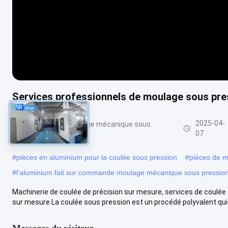
Services professionnels de moulage sous pre
2025-04-
Le service de moulage mécanique sous
pression
07
#
pièces en aluminium pour la coulée sous pression
#
pièces de m
#
l'aluminium fait sur commande moulage mécanique sous pressio
Machinerie de coulée de précision sur mesure, services de coulée 
sur mesure La coulée sous pression est un procédé polyvalent qui .
Messages du visiteur