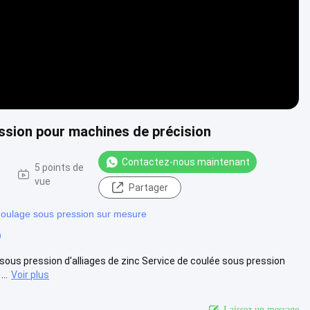
ssion pour machines de précision
Contactez-nous maintenant
5 points de
vue
Partager
oulage sous pression sur mesure
n
sous pression d'alliages de zinc Service de coulée sous pression
..
Voir plus
Laissez un message