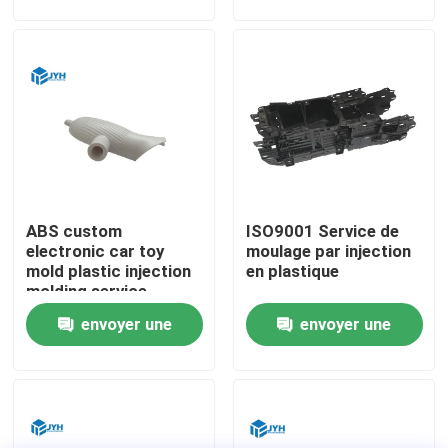
demande
demande
Au sujet de nous
Visite d'usine
Contrôle de qualité
ABS custom
ISO9001 Service de
Contactez-nous
electronic car toy
moulage par injection
mold plastic injection
en plastique
molding service
Nouvelles
envoyer une
envoyer une
demande
demande
Cas
Demandez une citation