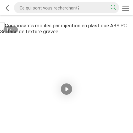
1
/
1