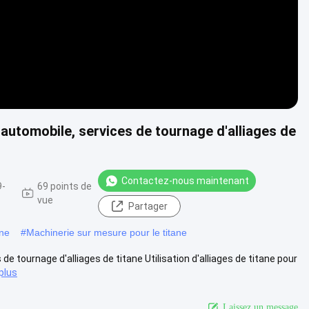
automobile, services de tournage d'alliages de
Contactez-nous maintenant
9-
69 points de
vue
Partager
ane
#
Machinerie sur mesure pour le titane
e tournage d'alliages de titane Utilisation d'alliages de titane pour
 plus
Laissez un message