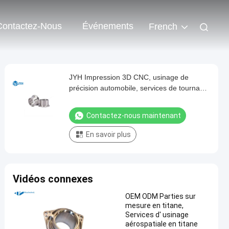
Contactez-Nous
Événements
French
JYH Impression 3D CNC, usinage de
précision automobile, services de tournage
d'alliages de titane
Contactez-nous maintenant
En savoir plus
Vidéos connexes
OEM ODM Parties sur
mesure en titane,
Services d' usinage
aérospatiale en titane