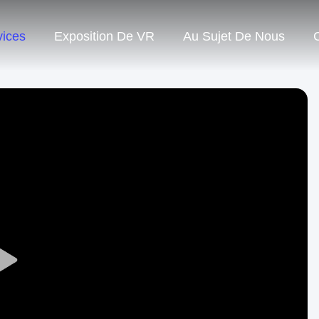
vices
Exposition De VR
Au Sujet De Nous
Play
Video