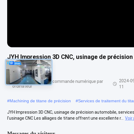
JYH Impression 3D CNC, usinage de précision 
titane
2024-0
usinage titanique de commande numérique par
ordinateur
11
#
Machining de titane de précision
#
Services de traitement du tit
JYH Impression 3D CNC, usinage de précision automobile, services d
l'usinage CNC Les alliages de titane offrent une excellente r...
Voir
Messages du visiteur