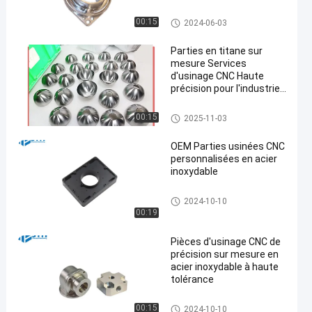
usinage titanique de comman
00:15
2024-06-03
de numérique par ordinateur
Parties en titane sur
mesure Services
d'usinage CNC Haute
précision pour l'industrie
automobile
usinage titanique de comman
00:15
2025-11-03
de numérique par ordinateur
OEM Parties usinées CNC
personnalisées en acier
inoxydable
Services de usinage de comm
2024-10-10
ande numérique par ordinateu
00:19
r d'acier inoxydable
Pièces d'usinage CNC de
précision sur mesure en
acier inoxydable à haute
tolérance
Services de usinage de comm
00:15
2024-10-10