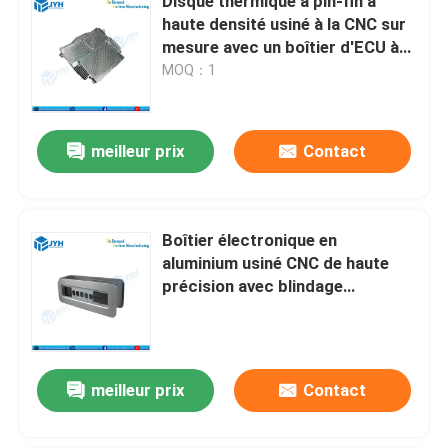
Disque thermique à pin-fin à
haute densité usiné à la CNC sur
mesure avec un boîtier d'ECU à
tolérance et résistance à la
MOQ：1
corrosion de ±0,01 mm
meilleur prix
Contact
Boîtier électronique en
aluminium usiné CNC de haute
précision avec blindage
thermique et EMI et finitions de
surface personnalisées
meilleur prix
Contact