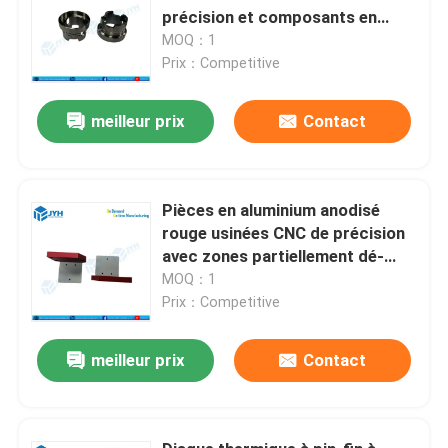
précision et composants en
titane usinés CNC
MOQ：1
Prix：Competitive
meilleur prix
Contact
Pièces en aluminium anodisé
rouge usinées CNC de précision
avec zones partiellement dé-
anodisées et résistance à la
MOQ：1
corrosion
Prix：Competitive
meilleur prix
Contact