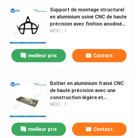
Support de montage structurel
en aluminium usiné CNC de haute
précision avec finition anodisée
noire mate
MOQ：1
meilleur prix
Contact
Boîtier en aluminium fraisé CNC
de haute précision avec une
construction légère et
résistante, et une excellente
MOQ：1
conductivité thermique
meilleur prix
Contact