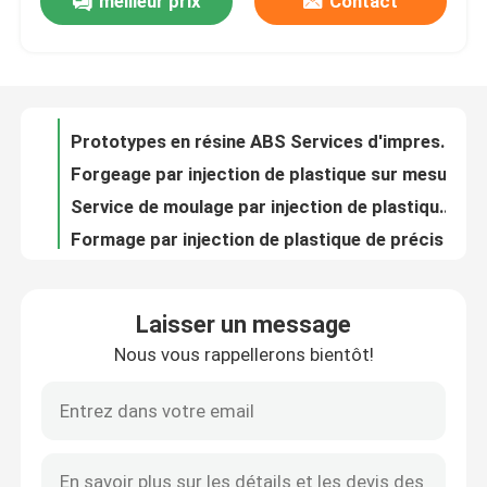
meilleur prix
Contact
Service d'impression de prototypes personnalisé ABS pour les pièces d'impression SLS SLA
Prototypes en résine ABS Services d'impression 3D personnalisés Certificat ISO9001
Au sujet de nous
Forgeage par injection de plastique sur mesure médicale Forgeage par injection de précision courte durée
Service de moulage par injection de plastique ABS PMMA pour pièces médicales
Visite d'usine
Formage par injection de plastique de précision sur mesure
1000000 coups de feu Service de moulage par injection de plastique Polonais Moulage de plastique médical ISO9001
Contrôle de qualité
Fabrication de moules d'injection en plastique POM pour les pièces moulées par cartouche de formation de connexion
1000-2000 tirages Coulée sous vide Prototypage rapide Production à faible volume
Uretane moule sous vide coulée peinture brillante polie Surface
Contactez-nous
50 à 100 tirs Coulée sous vide Prototypage rapide Tolérance de 0,1 mm
Laisser un message
Tolérance 0,15 mm Pièces coulées sous vide Pièces coulées en plastique ABS Uréthane
Nouvelles
Nous vous rappellerons bientôt!
OEM Coulée sous vide Prototypage rapide pour pièces automobiles aérospatiales
Coulée sous vide en caoutchouc moule de silicone 100-200 coups pour tester l'ajustement
Cas
ISO9001 Coulée sous vide Prototypage rapide en plastique ABS
Prototypage de moulage sous vide anodisant brossé pour les polyuréthanes ABS
Demandez une citation