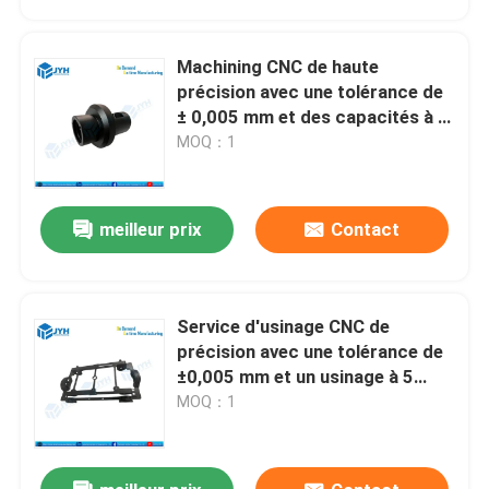
Machining CNC de haute
précision avec une tolérance de
± 0,005 mm et des capacités à 5
axes pour un prototypage rapide
MOQ：1
meilleur prix
Contact
Service d'usinage CNC de
Maison
précision avec une tolérance de
±0,005 mm et un usinage à 5
axes pour le prototype jusqu'à la
MOQ：1
Services
production en série
Exposition de VR