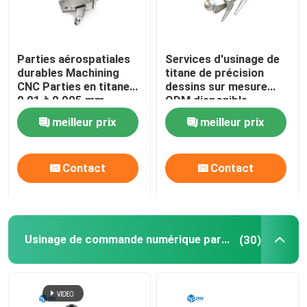
Parties aérospatiales
Services d'usinage de
durables Machining
titane de précision
CNC Parties en titane
dessins sur mesure
0,01 à 0,005 mm
ODM disponible
Tolérance
meilleur prix
meilleur prix
Contact
Contact
Usinage de commande numérique par ordinateur de bas volume
(30)