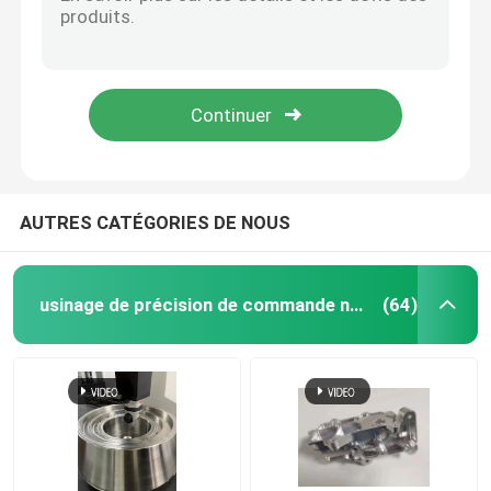
électroplatement Coulée sous vide Prototypage rapide Production efficace de moules en silicone
Traitement CNC sur mesure à faible volume fournisseur de métaux / services d'usinage de petits lots
usinage de précision de commande numérique par ord
Service de prototypage de petits volumes Fabricant de moulage sous vide
Machinerie de précision CNC à faible volume et fabrication de pièces automobiles métalliques
Services de usinage de commande numérique par ordin
Pièces de production CNC à faible volume de précision pour prototypage / production
Machinerie de précision au magnésium
AUTRES CATÉGORIES DE NOUS
usinage titanique de commande numérique par ordina
usinage de précision de commande numérique par ordinateur
(64)
Usinage de commande numérique par ordinateur de b
service de tôlerie
Service de fraisage de commande numérique par ordi