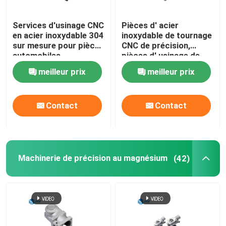
Services d'extrusion de l'aluminium
Services d'usinage CNC
Pièces d' acier
en acier inoxydable 304
inoxydable de tournage
sur mesure pour pièces
CNC de précision,
Services d'électroérosion à fil
automobiles
pièces d' usinage de
précision sur mesure
meilleur prix
meilleur prix
Services de traitement de surface
Contact
Contact
Service d'assemblage mécanique
Machinerie de précision au magnésium
(42)