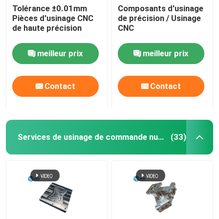
Tolérance ±0.01mm
Composants d'usinage
Pièces d'usinage CNC
de précision / Usinage
Services d'extrusion de l'aluminium
de haute précision
CNC
Services d'électroérosion à fil
meilleur prix
meilleur prix
Services de traitement de surface
Contact
Contact
Service d'assemblage mécanique
Services de usinage de commande numérique par ordinateur d'acier inoxydable
(33)