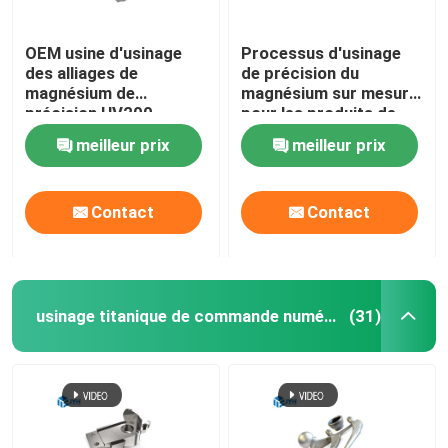
OEM usine d'usinage
Processus d'usinage
des alliages de
de précision du
magnésium de
magnésium sur mesure
précision HV200 -
pour les produits de
HV350
boîtes de vitesses
meilleur prix
meilleur prix
Contact
Contact
usinage titanique de commande numérique par ordinateur
(31)