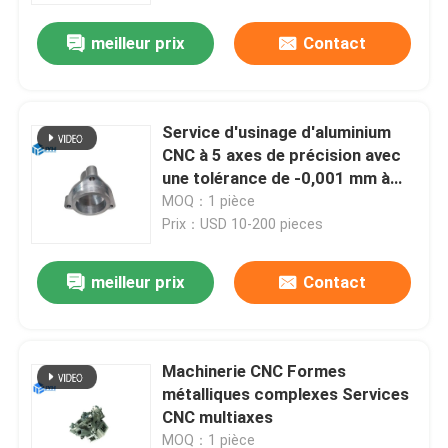
meilleur prix
Contact
Service d'usinage d'aluminium
CNC à 5 axes de précision avec
une tolérance de -0,001 mm à
-0,005 mm
MOQ：1 pièce
Prix：USD 10-200 pieces
meilleur prix
Contact
Maison
Machinerie CNC Formes
Services
métalliques complexes Services
CNC multiaxes
Exposition de VR
MOQ：1 pièce